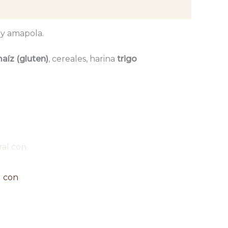
 y amapola.
aíz (gluten)
, cereales, harina
trigo
l con