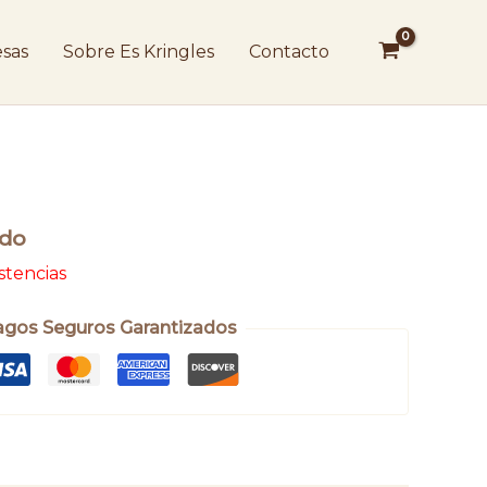
sas
Sobre Es Kringles
Contacto
ido
istencias
agos Seguros Garantizados