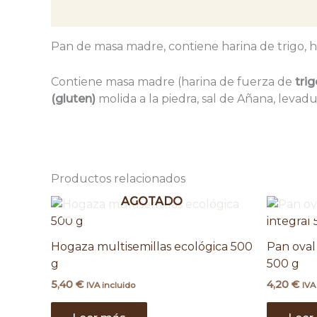
Descripción
Pan de masa madre, contiene harina de trigo, ha
Contiene masa madre (harina de fuerza de
tri
(gluten)
molida a la piedra, sal de Añana, leva
Productos relacionados
AGOTADO
Hogaza multisemillas ecológica 500
Pan oval 
g
500 g
5,40
€
4,20
€
IVA incluido
IVA