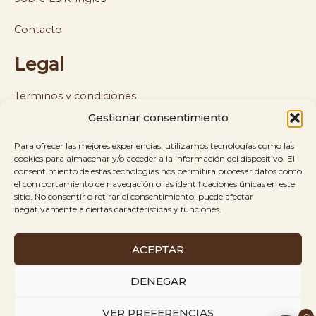
Contacto
Legal
Términos y condiciones
Gestionar consentimiento
Política de cookies y privacidad
Para ofrecer las mejores experiencias, utilizamos tecnologías como las
Política de envíos y reembolsos
cookies para almacenar y/o acceder a la información del dispositivo. El
consentimiento de estas tecnologías nos permitirá procesar datos como
el comportamiento de navegación o las identificaciones únicas en este
Aviso legal
sitio. No consentir o retirar el consentimiento, puede afectar
negativamente a ciertas características y funciones.
ACEPTAR
Es Kringles © 2026
Todos los derechos
Creado
DENEGAR
reservados.
por
VER PREFERENCIAS