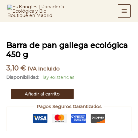
Ir
gallega
ecológica
al
450
contenido
g
cantidad
Barra
de
pan
Barra de pan gallega ecológica
gallega
ecológica
450 g
450
g
3,10
€
IVA incluido
cantidad
Disponibilidad:
Hay existencias
Añadir al carrito
Pagos Seguros Garantizados