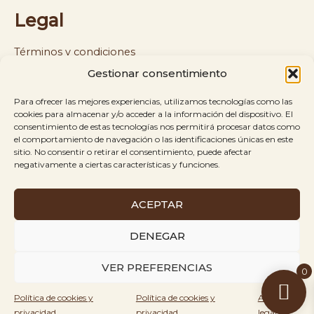
Legal
Términos y condiciones
Gestionar consentimiento
Política de cookies y privacidad
Para ofrecer las mejores experiencias, utilizamos tecnologías como las
Política de envíos y reembolsos
cookies para almacenar y/o acceder a la información del dispositivo. El
consentimiento de estas tecnologías nos permitirá procesar datos como
el comportamiento de navegación o las identificaciones únicas en este
Aviso legal
sitio. No consentir o retirar el consentimiento, puede afectar
negativamente a ciertas características y funciones.
ACEPTAR
Es Kringles © 2026
Todos los derechos
Creado
DENEGAR
reservados.
por
VER PREFERENCIAS
0
Rinbel
Política de cookies y
Política de cookies y
Aviso
Agency
privacidad
privacidad
legal