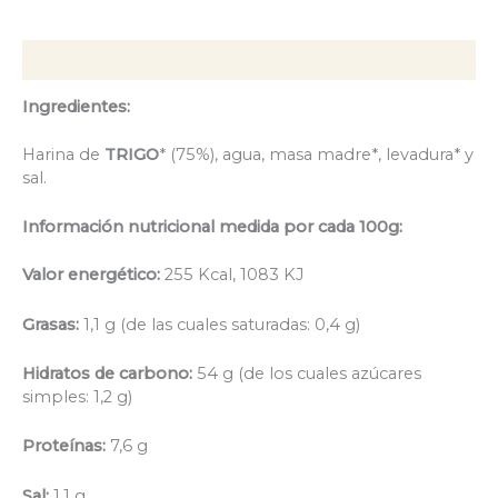
Descripción
Ingredientes:
Harina de
TRIGO
* (75%), agua, masa madre*, levadura* y
sal.
Información nutricional medida por cada 100g:
Valor energético:
255 Kcal, 1083 KJ
Grasas:
1,1 g (de las cuales saturadas: 0,4 g)
Hidratos de carbono:
54 g (de los cuales azúcares
simples: 1,2 g)
Proteínas:
7,6 g
Sal:
1,1 g