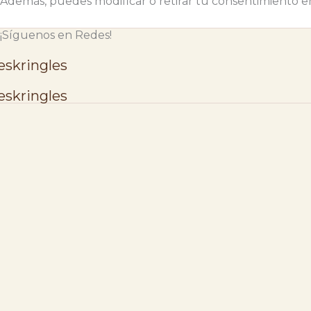
Además, puedes modificar o retirar tu consentimiento e
¡Síguenos en Redes!
skringles
skringles