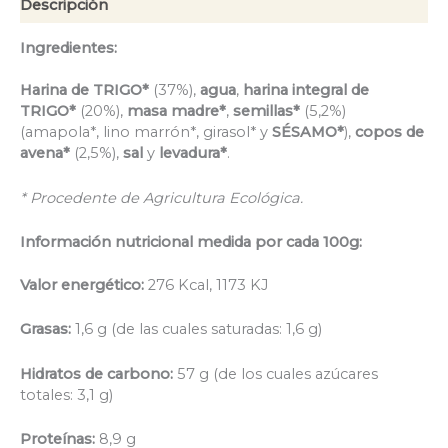
Descripción
Ingredientes:
Harina de TRIGO*
(37%),
agua
,
harina integral de
TRIGO*
(20%),
masa madre*
,
semillas*
(5,2%)
(amapola*, lino marrón*, girasol* y
SÉSAMO*
),
copos de
avena*
(2,5%),
sal
y
levadura*
.
* Procedente de Agricultura Ecológica.
Información nutricional medida por cada 100g:
Valor energético:
276 Kcal, 1173 KJ
Grasas:
1,6 g (de las cuales saturadas: 1,6 g)
Hidratos de carbono:
57 g (de los cuales azúcares
totales: 3,1 g)
Proteínas:
8,9 g