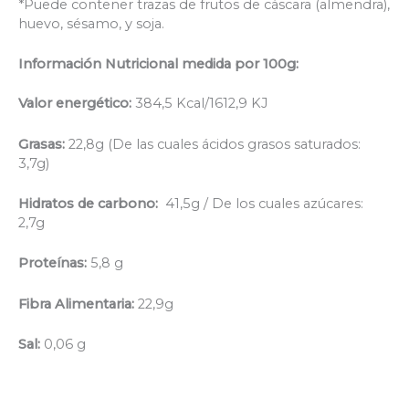
*Puede contener trazas de frutos de cáscara (almendra),
huevo, sésamo, y soja.
Información Nutricional medida por 100g:
Valor energético:
384,5 Kcal/1612,9 KJ
Grasas:
22,8g (De las cuales ácidos grasos saturados:
3,7g)
Hidratos de carbono:
41,5g / De los cuales azúcares:
2,7g
Proteínas:
5,8 g
Fibra Alimentaria:
22,9g
Sal:
0,06 g