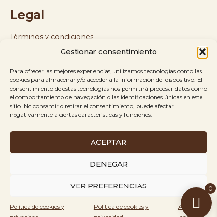
Legal
Términos y condiciones
Gestionar consentimiento
Política de cookies y privacidad
Para ofrecer las mejores experiencias, utilizamos tecnologías como las
Política de envíos y reembolsos
cookies para almacenar y/o acceder a la información del dispositivo. El
consentimiento de estas tecnologías nos permitirá procesar datos como
el comportamiento de navegación o las identificaciones únicas en este
Aviso legal
sitio. No consentir o retirar el consentimiento, puede afectar
negativamente a ciertas características y funciones.
ACEPTAR
Es Kringles © 2026
Todos los derechos
Creado
DENEGAR
reservados.
por
VER PREFERENCIAS
0
Rinbel
Política de cookies y
Política de cookies y
Aviso
Agency
privacidad
privacidad
legal