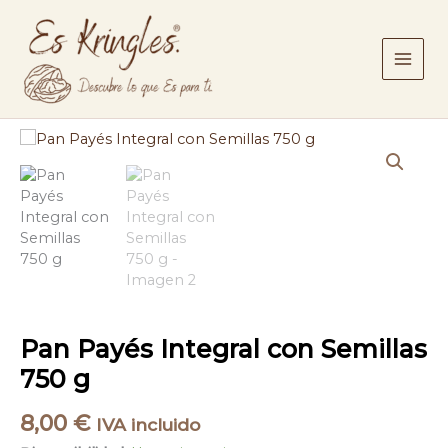
Ir
con
Semillas
al
750
contenido
g
cantidad
Pan
Payés
Integral
con
Semillas
750
g
cantidad
Pan Payés Integral con Semillas
750 g
8,00
€
IVA incluido