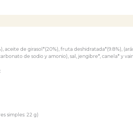
 aceite de girasol*(20%), fruta deshidratada*(9.8%), (ar
arbonato de sodio y amonio), sal, jengibre*, canela* y vaini
:
es simples: 22 g)