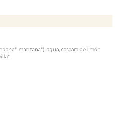
ándano*, manzana*), agua, cascara de limón
lla*.