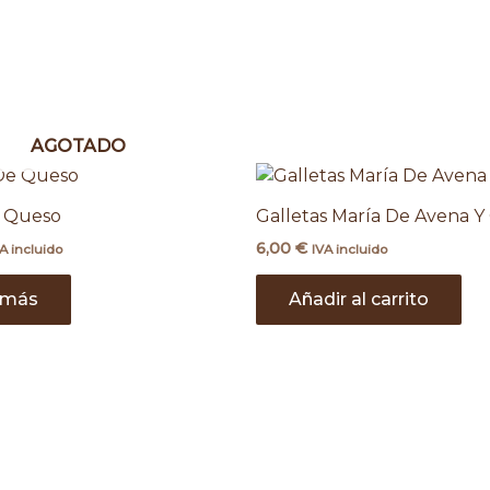
AGOTADO
e Queso
Galletas María De Avena Y
6,00
€
A incluido
IVA incluido
 más
Añadir al carrito