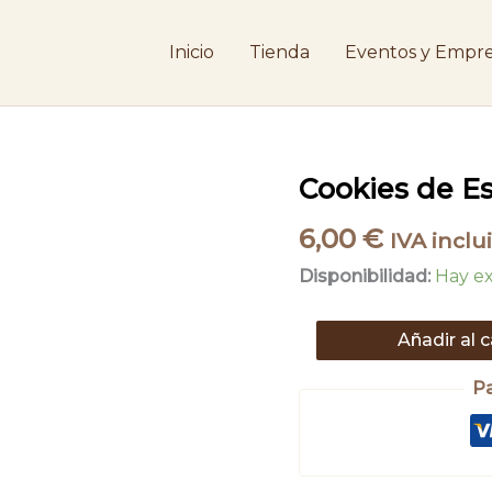
Inicio
Tienda
Eventos y Empre
Cookies
Cookies de Es
de
Espelta
6,00
€
IVA inclu
con
Frutos
Disponibilidad:
Hay ex
Rojos
220
g
Añadir al c
cantidad
P