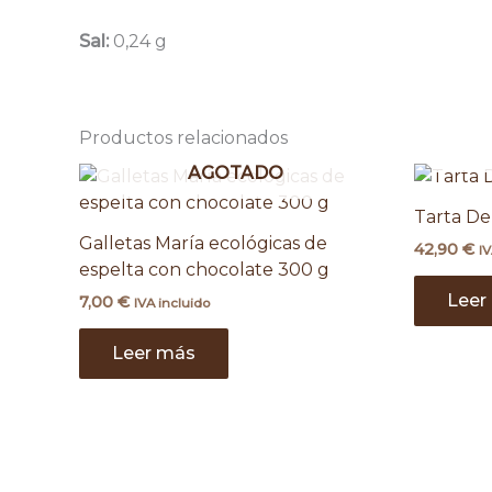
Sal:
0,24 g
Productos relacionados
AGOTADO
Tarta D
Galletas María ecológicas de
42,90
€
IV
espelta con chocolate 300 g
Leer
7,00
€
IVA incluido
Leer más