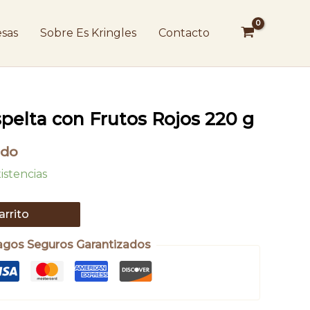
con
Frutos
sas
Sobre Es Kringles
Contacto
Rojos
220
g
cantidad
pelta con Frutos Rojos 220 g
ido
istencias
arrito
agos Seguros Garantizados