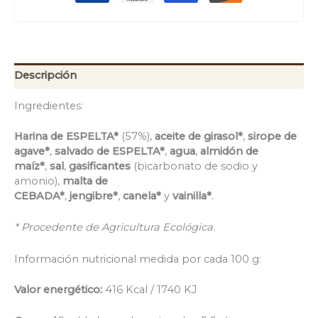
Descripción
Ingredientes:
Harina de ESPELTA*
(57%),
aceite de girasol*
,
sirope de
agave*
,
salvado de ESPELTA*
,
agua
,
almidón de
maíz*
,
sal
,
gasificantes
(bicarbonato de sodio y
amonio),
malta de
CEBADA*
,
jengibre*
,
canela*
y
vainilla*
.
* Procedente de Agricultura Ecológica.
Información nutricional medida por cada 100 g:
Valor energético:
416 Kcal / 1740 KJ