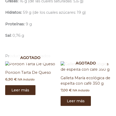
Grasas:
16 g (de las cuales saturadas: 5,6 g)
Hidratos:
59 g (de los cuales azúcares: 19 g)
Proteínas:
9 g
Sal:
0,76 g
Productos relacionados
AGOTADO
AGOTADO
Porcion Tarta De Queso
Galleta María ecológica de
6,90
€
IVA incluido
espelta con café 350 g
Leer más
7,00
€
IVA incluido
Leer más