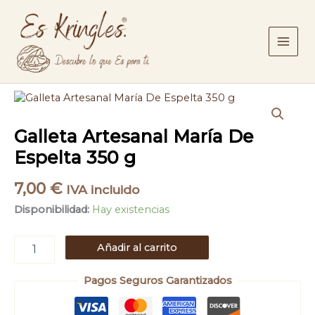
Ir
De
Espelta
al
350
contenido
g
cantidad
Galleta
Artesanal
María
Galleta Artesanal María De
De
Espelta
Espelta 350 g
350
g
7,00
€
IVA incluido
cantidad
Disponibilidad:
Hay existencias
Añadir al carrito
Pagos Seguros Garantizados