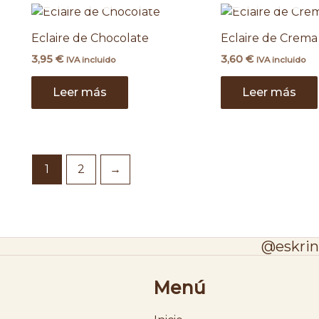
Eclaire de Chocolate
Eclaire de Crema
3,95
€
3,60
€
IVA incluido
IVA incluido
Leer más
Leer más
1
2
→
@eskrin
Menú