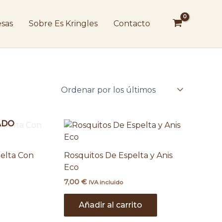
sas
Sobre Es Kringles
Contacto
ADO
elta Con
Rosquitos De Espelta y Anis
Eco
7,00
€
IVA incluido
Añadir al carrito