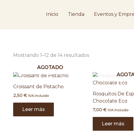
Ordenado
por
los
Inicio
Tienda
Eventos y Empre
últimos
Mostrando 1–12 de 14 resultados
AGOTADO
AGOT
Croissant de Pistacho
Rosquitos De Esp
2,50
€
IVA incluido
Chocolate Eco
Leer más
7,00
€
IVA incluido
Leer más