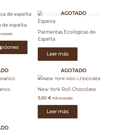
AGOTADO
go
Este
producto
ios:
a de espelta
tiene
de
Palmeritas Ecológicas de
 €
incluido
múltiples
Espelta
ta
variantes.
 €
opciones
Las
Leer más
opciones
se
pueden
ADO
AGOTADO
elegir
en
lanco
New York Roll Chocolate
la
5,50
€
página
IVA incluido
de
Leer más
producto
ADO