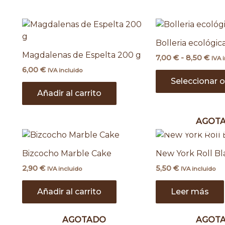
Ran
de
prec
Bolleria ecológic
des
Magdalenas de Espelta 200 g
7,00
€
-
8,50
€
7,00
IVA 
has
6,00
€
IVA incluido
8,50
Seleccionar 
Añadir al carrito
AGOT
Bizcocho Marble Cake
New York Roll B
2,90
€
5,50
€
IVA incluido
IVA incluido
Añadir al carrito
Leer más
AGOTADO
AGOT