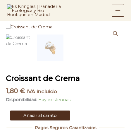
Ir
cantidad
al
contenido
Croissant
de
Crema
cantidad
Croissant de Crema
1,80
€
IVA incluido
Disponibilidad:
Hay existencias
Añadir al carrito
Pagos Seguros Garantizados