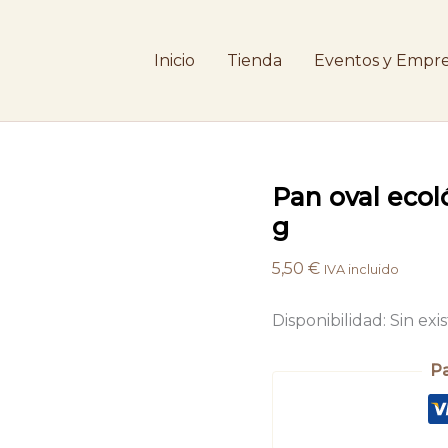
Inicio
Tienda
Eventos y Empre
Pan oval ecol
g
5,50
€
IVA incluido
Disponibilidad:
Sin exi
P