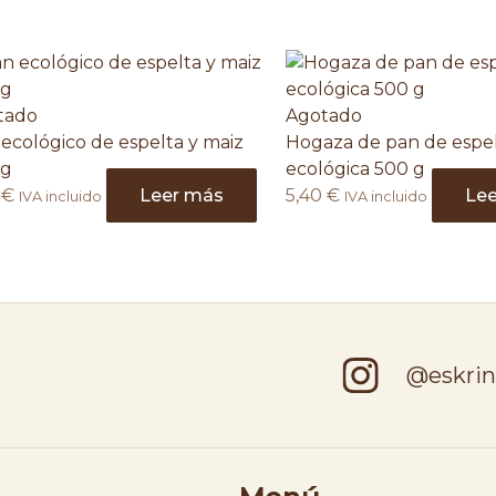
tado
Agotado
ecológico de espelta y maiz
Hogaza de pan de espe
 g
ecológica 500 g
0
€
Leer más
5,40
€
Le
IVA incluido
IVA incluido
@eskrin