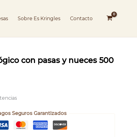
sas
Sobre Es Kringles
Contacto
ógico con pasas y nueces 500
stencias
agos Seguros Garantizados