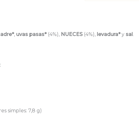
adre*
,
uvas pasas*
(4%),
NUECES
(4%),
levadura*
y
sal
.
:
es simples: 7,8 g)