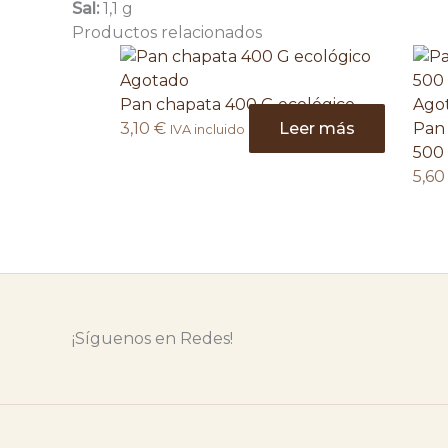
Sal:
1,1 g
Productos relacionados
Agotado
Ago
Pan chapata 400 G ecológico
Pan 
3,10
€
Leer más
IVA incluido
500
5,6
¡Síguenos en Redes!