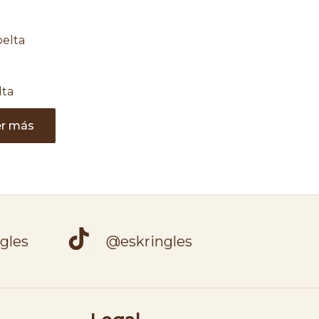
lta
er más
gles
@eskringles