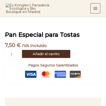
Ir
Tostas
cantidad
al
contenido
Pan
Especial
para
Pan Especial para Tostas
Tostas
cantidad
7,50
€
IVA incluido
Añadir al carrito
Pagos Seguros Garantizados
Descripción