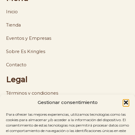
Inicio
Tienda
Eventos y Empresas
Sobre Es Kringles
Contacto
Legal
Términos y condiciones
Gestionar consentimiento
Política de cookies y privacidad
Para ofrecer las mejores experiencias, utilizamos tecnologías como las
Política de envíos y reembolsos
cookies para almacenar y/o acceder a la información del dispositivo. El
consentimiento de estas tecnologías nos permitirá procesar datos como
el comportamiento de navegación o las identificaciones únicas en este
Aviso legal