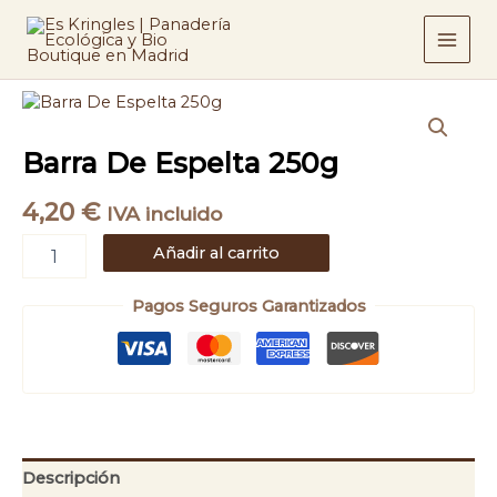
Ir
250g
cantidad
al
contenido
Barra
De
Espelta
Barra De Espelta 250g
250g
cantidad
4,20
€
IVA incluido
Añadir al carrito
Pagos Seguros Garantizados
Descripción