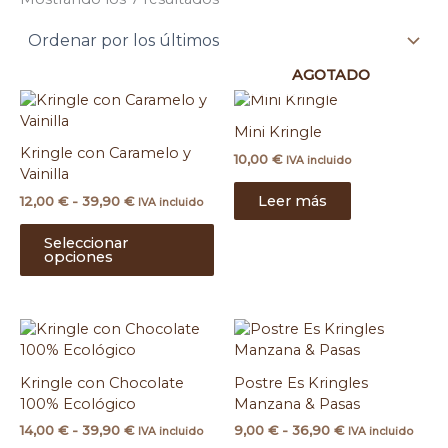
AGOTADO
Rango
Este
de
producto
precios:
Mini Kringle
tiene
desde
Kringle con Caramelo y
10,00
€
múltiples
IVA incluido
12,00 €
Vainilla
hasta
variantes.
39,90 €
Leer más
12,00
€
-
39,90
€
Las
IVA incluido
opciones
Seleccionar
se
opciones
pueden
elegir
en
Rango
Rango
Este
Es
la
de
de
producto
pr
página
precios:
precios:
tiene
ti
de
desde
desde
Kringle con Chocolate
Postre Es Kringles
múltiples
mú
producto
14,00 €
9,00 €
100% Ecológico
Manzana & Pasas
hasta
variantes.
hasta
var
39,90 €
36,90 €
14,00
€
-
39,90
€
9,00
€
-
36,90
€
Las
La
IVA incluido
IVA incluido