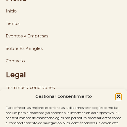
Inicio
Tienda
Eventos y Empresas
Sobre Es Kringles
Contacto
Legal
Términos y condiciones
Gestionar consentimiento
Política de cookies y privacidad
Para ofrecer las mejores experiencias, utilizamos tecnologías como las
Política de envíos y reembolsos
cookies para almacenar y/o acceder a la información del dispositivo. El
consentimiento de estas tecnologías nos permitirá procesar datos como
el comportamiento de navegación o las identificaciones únicas en este
Aviso legal