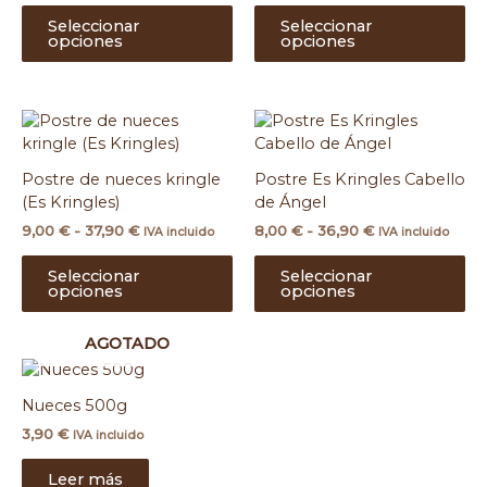
opciones
op
Seleccionar
Seleccionar
se
se
opciones
opciones
pueden
pu
elegir
ele
en
en
Rango
Rango
Este
Es
la
la
de
de
producto
pr
página
pá
precios:
precios:
tiene
ti
de
de
desde
desde
Postre de nueces kringle
Postre Es Kringles Cabello
múltiples
mú
producto
pr
9,00 €
8,00 €
(Es Kringles)
de Ángel
hasta
variantes.
hasta
var
37,90 €
36,90 €
9,00
€
-
37,90
€
8,00
€
-
36,90
€
Las
La
IVA incluido
IVA incluido
opciones
op
Seleccionar
Seleccionar
se
se
opciones
opciones
pueden
pu
elegir
ele
AGOTADO
en
en
la
la
página
pá
Nueces 500g
de
de
3,90
€
IVA incluido
producto
pr
Leer más