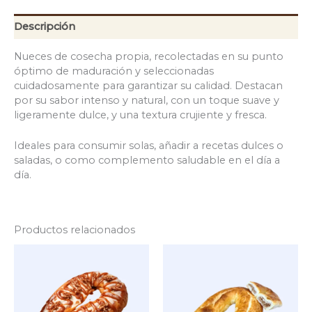
Descripción
Nueces de cosecha propia, recolectadas en su punto
óptimo de maduración y seleccionadas
cuidadosamente para garantizar su calidad. Destacan
por su sabor intenso y natural, con un toque suave y
ligeramente dulce, y una textura crujiente y fresca.
Ideales para consumir solas, añadir a recetas dulces o
saladas, o como complemento saludable en el día a
día.
Productos relacionados
Rango
Rango
Este
Es
de
de
producto
pr
precios:
precios:
tiene
ti
desde
desde
múltiples
mú
12,00 €
9,00 €
hasta
variantes.
hasta
var