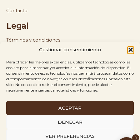
Contacto
Legal
Términos y condiciones
Gestionar consentimiento
Política de cookies y privacidad
Para ofrecer las mejores experiencias, utilizamos tecnologías como las
Política de envíos y reembolsos
cookies para almacenar y/o acceder a la información del dispositivo. El
consentimiento de estas tecnologías nos permitirá procesar datos como
el comportamiento de navegación o las identificaciones únicas en este
Aviso legal
sitio. No consentir o retirar el consentimiento, puede afectar
negativamente a ciertas características y funciones.
ACEPTAR
Es Kringles © 2026
Todos los derechos
Creado
DENEGAR
reservados.
por
VER PREFERENCIAS
0