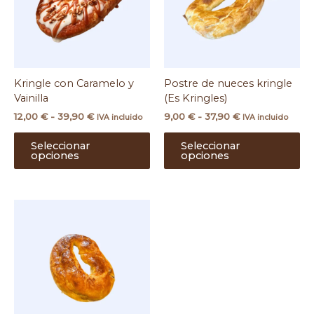
39,90 €
37,90 €
Las
La
opciones
op
se
se
pueden
pu
elegir
ele
Kringle con Caramelo y
Postre de nueces kringle
en
en
Vainilla
(Es Kringles)
la
la
página
pá
12,00
€
-
39,90
€
9,00
€
-
37,90
€
IVA incluido
IVA incluido
de
de
producto
pr
Seleccionar
Seleccionar
opciones
opciones
Rango
Este
de
producto
precios:
tiene
desde
múltiples
8,00 €
hasta
variantes.
36,90 €
Las
opciones
se