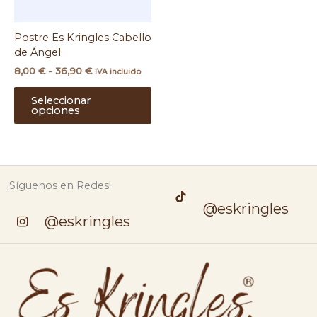
pueden
elegir
Postre Es Kringles Cabello
en
de Ángel
la
página
8,00
€
-
36,90
€
IVA incluido
de
producto
Seleccionar
opciones
¡Síguenos en Redes!
@eskringles
@eskringles