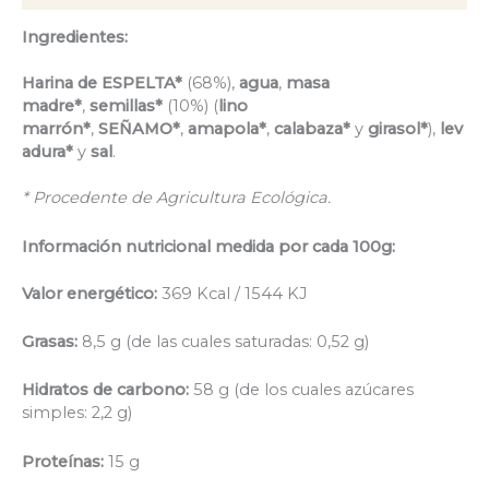
Ingredientes:
Harina de ESPELTA*
(68%),
agua
,
masa
madre*
,
semillas*
(10%) (
lino
marrón*
,
SEÑAMO*
,
amapola*
,
calabaza*
y
girasol*
),
lev
adura*
y
sal
.
* Procedente de Agricultura Ecológica.
Información nutricional medida por cada 100g:
Valor energético:
369 Kcal / 1544 KJ
Grasas:
8,5 g (de las cuales saturadas: 0,52 g)
Hidratos de carbono:
58 g (de los cuales azúcares
simples: 2,2 g)
Proteínas:
15 g