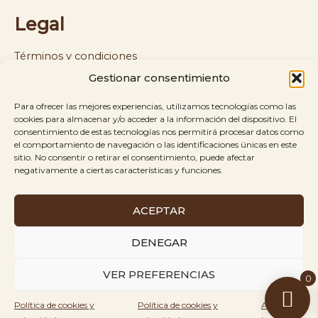
Legal
Términos y condiciones
Gestionar consentimiento
Política de cookies y privacidad
Para ofrecer las mejores experiencias, utilizamos tecnologías como las
Política de envíos y reembolsos
cookies para almacenar y/o acceder a la información del dispositivo. El
consentimiento de estas tecnologías nos permitirá procesar datos como
el comportamiento de navegación o las identificaciones únicas en este
Aviso legal
sitio. No consentir o retirar el consentimiento, puede afectar
negativamente a ciertas características y funciones.
ACEPTAR
Es Kringles © 2026
Todos los derechos
Creado
DENEGAR
reservados.
por
VER PREFERENCIAS
0
Rinbel
Política de cookies y
Política de cookies y
Aviso
Agency