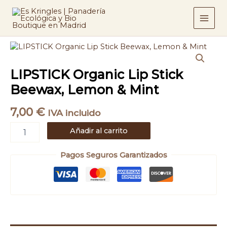
Ir
Stick
Beewax,
al
Lemon
contenido
&
Mint
LIPSTICK
cantidad
Organic
Lip
LIPSTICK Organic Lip Stick
Stick
Beewax,
Beewax, Lemon & Mint
Lemon
&
7,00
€
IVA incluido
Mint
cantidad
Añadir al carrito
Pagos Seguros Garantizados