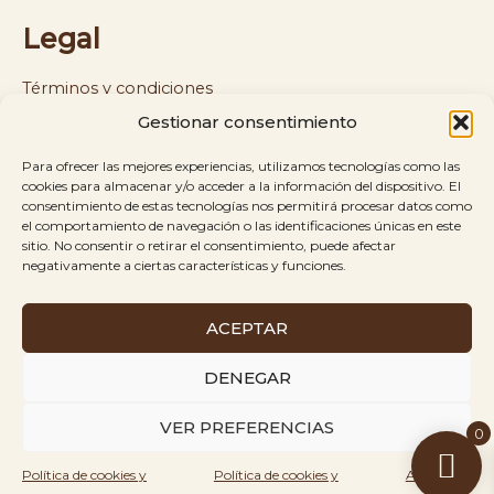
Legal
Términos y condiciones
Gestionar consentimiento
Política de cookies y privacidad
Para ofrecer las mejores experiencias, utilizamos tecnologías como las
Política de envíos y reembolsos
cookies para almacenar y/o acceder a la información del dispositivo. El
consentimiento de estas tecnologías nos permitirá procesar datos como
el comportamiento de navegación o las identificaciones únicas en este
Aviso legal
sitio. No consentir o retirar el consentimiento, puede afectar
negativamente a ciertas características y funciones.
ACEPTAR
Es Kringles © 2026
Todos los derechos
Creado
DENEGAR
reservados.
por
VER PREFERENCIAS
0
Rinbel
Política de cookies y
Política de cookies y
Aviso
Agency