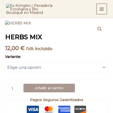
Ir
al
contenido
HERBS
MIX
cantidad
HERBS MIX
12,00
€
IVA incluido
Variante:
Añadir al carrito
Pagos Seguros Garantizados