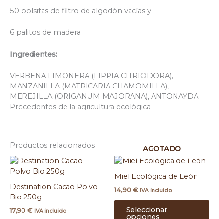
50 bolsitas de filtro de algodón vacías y
6 palitos de madera
Ingredientes:
VERBENA LIMONERA (LIPPIA CITRIODORA),
MANZANILLA (MATRICARIA CHAMOMILLA),
MEREJILLA (ORIGANUM MAJORANA), ANTONAYDA
Procedentes de la agricultura ecológica
Productos relacionados
AGOTADO
Es
pr
Miel Ecológica de León
ti
Destination Cacao Polvo
14,90
€
mú
IVA incluido
Bio 250g
var
Seleccionar
17,90
€
La
IVA incluido
opciones