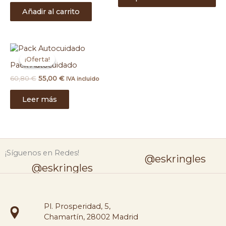
op
Añadir al carrito
se
pu
ele
en
El
El
la
precio
precio
¡Oferta!
¡Oferta!
original
actual
Pack Autocuidado
pá
era:
es:
de
60,80
€
55,00
€
IVA incluido
60,80 €.
55,00 €.
pr
Leer más
¡Síguenos en Redes!
@eskringles
@eskringles
Pl. Prosperidad, 5,
Chamartín, 28002 Madrid