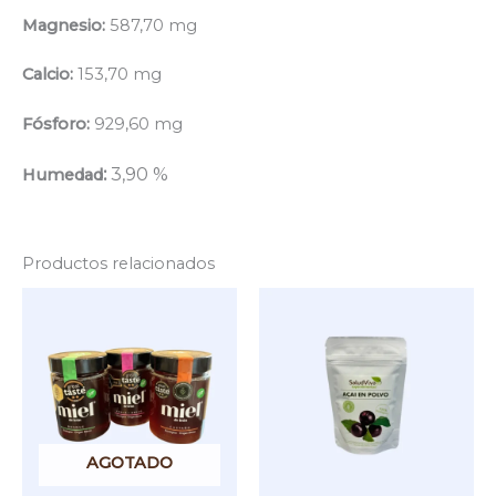
Magnesio:
587,70 mg
Calcio:
153,70 mg
Fósforo:
929,60 mg
:
3,90 %
Humedad
Productos relacionados
Este
producto
tiene
múltiples
variantes.
Las
opciones
se
AGOTADO
pueden