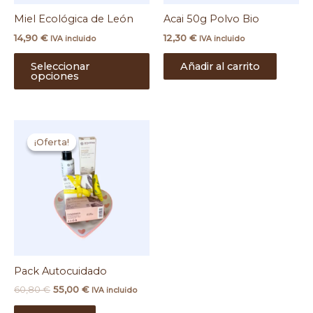
elegir
Miel Ecológica de León
Acai 50g Polvo Bio
en
la
14,90
€
12,30
€
IVA incluido
IVA incluido
página
de
Seleccionar
Añadir al carrito
opciones
producto
El
El
precio
precio
¡Oferta!
¡Oferta!
original
actual
era:
es:
60,80 €.
55,00 €.
Pack Autocuidado
60,80
€
55,00
€
IVA incluido