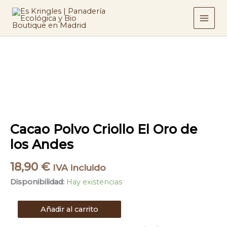
Ir
El
Oro
al
de
contenido
los
Andes
Cacao
cantidad
Polvo
Criollo
El
Oro
de
los
Andes
Cacao Polvo Criollo El Oro de
cantidad
los Andes
18,90
€
IVA incluido
Disponibilidad:
Hay existencias
Añadir al carrito