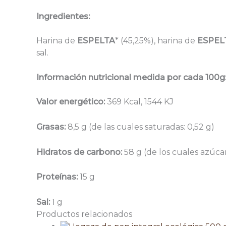
Ingredientes:
Harina de
ESPELTA
* (45,25%), harina de
ESPELT
sal.
Información nutricional medida por cada 100g
Valor energético:
369 Kcal, 1544 KJ
Grasas:
8,5 g (de las cuales saturadas: 0,52 g)
Hidratos de carbono:
58 g (de los cuales azúcar
Proteínas:
15 g
Sal:
1 g
Productos relacionados