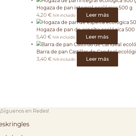
Hogaza de pan integral ecológica 500 g
4,20
€
Leer más
IVA incluido
Hogaza de pan de espelta ecológica 500
5,40
€
Leer más
IVA incluido
Barra de pan Castillas de Candeal ecológ
3,40
€
Leer más
IVA incluido
¡Síguenos en Redes!
skringles