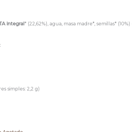
A integral
* (22,62%), agua, masa madre*, semillas* (10%) (
:
es simples: 2,2 g)