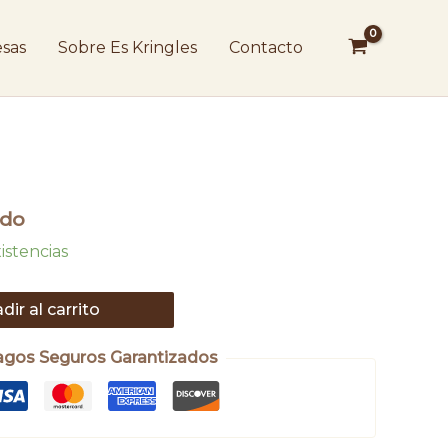
cantidad
sas
Sobre Es Kringles
Contacto
ido
istencias
dir al carrito
agos Seguros Garantizados