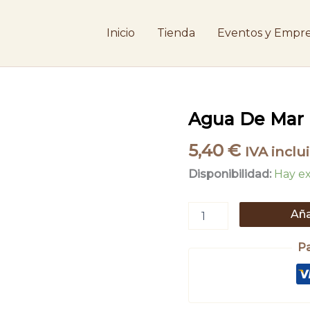
Inicio
Tienda
Eventos y Empre
Agua
Agua De Mar
De
Mar
5,40
€
IVA inclu
cantidad
Disponibilidad:
Hay ex
Aña
P