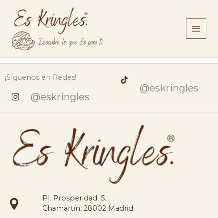
Ir
al
contenido
¡Síguenos en Redes!
@eskringles
@eskringles
Pl. Prosperidad, 5,
Chamartín, 28002 Madrid